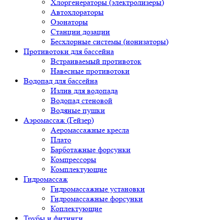
Хлоргенераторы (электролизеры)
Автохлораторы
Озонаторы
Станции дозации
Бесхлорные системы (ионизаторы)
Противотоки для бассейна
Встраиваемый противоток
Навесные противотоки
Водопад для бассейна
Излив для водопада
Водопад стеновой
Водяные пушки
Аэромассаж (Гейзер)
Аеромассажные кресла
Плато
Барботажные форсунки
Компрессоры
Комплектующие
Гидромассаж
Гидромассажные установки
Гидромассажные форсунки
Коплектующие
Трубы и фитинги