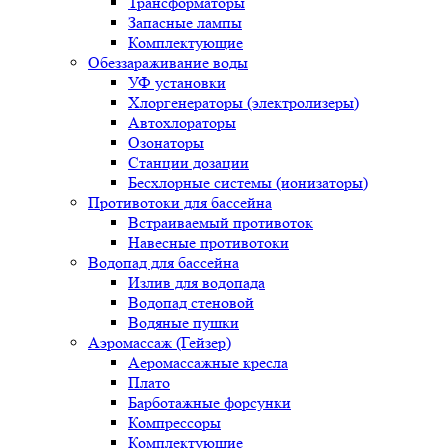
Трансформаторы
Запасные лампы
Комплектующие
Обеззараживание воды
УФ установки
Хлоргенераторы (электролизеры)
Автохлораторы
Озонаторы
Станции дозации
Бесхлорные системы (ионизаторы)
Противотоки для бассейна
Встраиваемый противоток
Навесные противотоки
Водопад для бассейна
Излив для водопада
Водопад стеновой
Водяные пушки
Аэромассаж (Гейзер)
Аеромассажные кресла
Плато
Барботажные форсунки
Компрессоры
Комплектующие