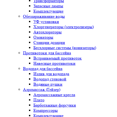
Трансформаторы
Запасные лампы
Комплектующие
Обеззараживание воды
УФ установки
Хлоргенераторы (электролизеры)
Автохлораторы
Озонаторы
Станции дозации
Бесхлорные системы (ионизаторы)
Противотоки для бассейна
Встраиваемый противоток
Навесные противотоки
Водопад для бассейна
Излив для водопада
Водопад стеновой
Водяные пушки
Аэромассаж (Гейзер)
Аеромассажные кресла
Плато
Барботажные форсунки
Компрессоры
Комплектующие