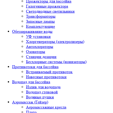
Прожекторы для бассейна
Галогенные прожектора
Светодиодные светильники
Трансформаторы
Запасные лампы
Комплектующие
Обеззараживание воды
УФ установки
Хлоргенераторы (электролизеры)
Автохлораторы
Озонаторы
Станции дозации
Бесхлорные системы (ионизаторы)
Противотоки для бассейна
Встраиваемый противоток
Навесные противотоки
Водопад для бассейна
Излив для водопада
Водопад стеновой
Водяные пушки
Аэромассаж (Гейзер)
Аеромассажные кресла
Плато