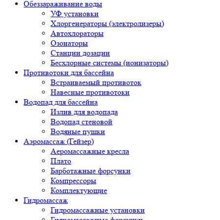
Обеззараживание воды
УФ установки
Хлоргенераторы (электролизеры)
Автохлораторы
Озонаторы
Станции дозации
Бесхлорные системы (ионизаторы)
Противотоки для бассейна
Встраиваемый противоток
Навесные противотоки
Водопад для бассейна
Излив для водопада
Водопад стеновой
Водяные пушки
Аэромассаж (Гейзер)
Аеромассажные кресла
Плато
Барботажные форсунки
Компрессоры
Комплектующие
Гидромассаж
Гидромассажные установки
Гидромассажные форсунки