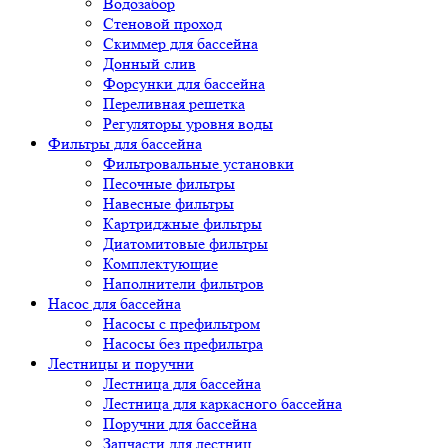
Водозабор
Стеновой проход
Скиммер для бассейна
Донный слив
Форсунки для бассейна
Переливная решетка
Регуляторы уровня воды
Фильтры для бассейна
Фильтровальные установки
Песочные фильтры
Навесные фильтры
Картриджные фильтры
Диатомитовые фильтры
Комплектующие
Наполнители фильтров
Насос для бассейна
Насосы с префильтром
Насосы без префильтра
Лестницы и поручни
Лестница для бассейна
Лестница для каркасного бассейна
Поручни для бассейна
Запчасти для лестниц