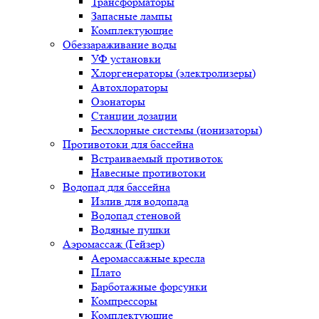
Трансформаторы
Запасные лампы
Комплектующие
Обеззараживание воды
УФ установки
Хлоргенераторы (электролизеры)
Автохлораторы
Озонаторы
Станции дозации
Бесхлорные системы (ионизаторы)
Противотоки для бассейна
Встраиваемый противоток
Навесные противотоки
Водопад для бассейна
Излив для водопада
Водопад стеновой
Водяные пушки
Аэромассаж (Гейзер)
Аеромассажные кресла
Плато
Барботажные форсунки
Компрессоры
Комплектующие