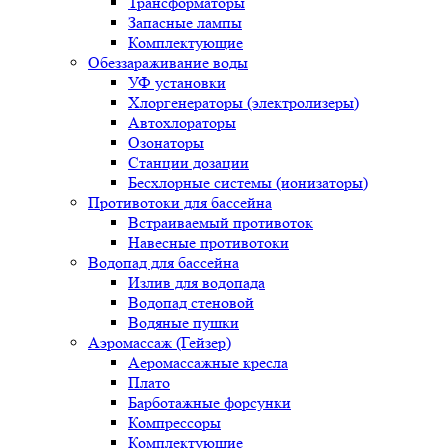
Трансформаторы
Запасные лампы
Комплектующие
Обеззараживание воды
УФ установки
Хлоргенераторы (электролизеры)
Автохлораторы
Озонаторы
Станции дозации
Бесхлорные системы (ионизаторы)
Противотоки для бассейна
Встраиваемый противоток
Навесные противотоки
Водопад для бассейна
Излив для водопада
Водопад стеновой
Водяные пушки
Аэромассаж (Гейзер)
Аеромассажные кресла
Плато
Барботажные форсунки
Компрессоры
Комплектующие