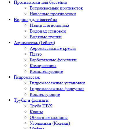
Противотоки для бассейна
Встраиваемый противоток
Навесные противотоки
Водопад для бассейна
Излив для водопада
Водопад стеновой
Водяные пушки
Аэромассаж (Гейзер)
Аеромассажные кресла
Плато
Барботажные форсунки
Компрессоры
Комплектующие
Гидромассаж
Гидромассажные установки
Гидромассажные форсунки
Коплектующие
Трубы и фитинги
Труба ПВХ
Краны
Обратные клапаны
Угольники (Колени)
Муфты