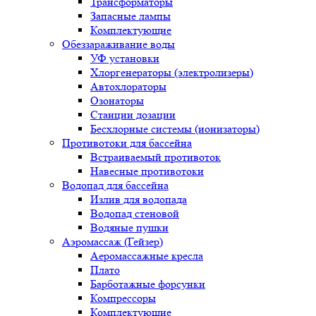
Трансформаторы
Запасные лампы
Комплектующие
Обеззараживание воды
УФ установки
Хлоргенераторы (электролизеры)
Автохлораторы
Озонаторы
Станции дозации
Бесхлорные системы (ионизаторы)
Противотоки для бассейна
Встраиваемый противоток
Навесные противотоки
Водопад для бассейна
Излив для водопада
Водопад стеновой
Водяные пушки
Аэромассаж (Гейзер)
Аеромассажные кресла
Плато
Барботажные форсунки
Компрессоры
Комплектующие