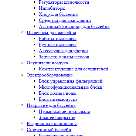
Регуляторы щелочности
Ингибиторы
Хлор для бассейна
Средства для коагуляции
Активный кислород для бассейна
Пылесосы для бассейна
Роботы-пылесосы
Ручные пылесосы
Аксессуары для уборки
Запчасти для пылесосов
Осушители воздуха
Комплектующие для осушителей
Электрооборудование
Блок управления фильтрацией
Многофункциональные блоки
Блок долива воды
Блок пневмопуска
Накрытие для бассейна
Пузырьковое покрывало
Зимнее накрытие
Раздвижные павильоны
Спортивный бассейн
Разделители дорожек