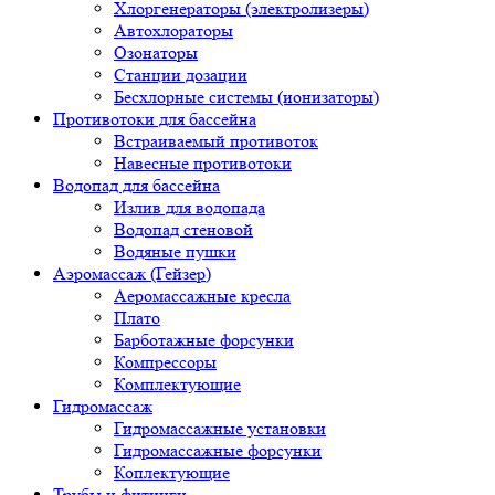
Хлоргенераторы (электролизеры)
Автохлораторы
Озонаторы
Станции дозации
Бесхлорные системы (ионизаторы)
Противотоки для бассейна
Встраиваемый противоток
Навесные противотоки
Водопад для бассейна
Излив для водопада
Водопад стеновой
Водяные пушки
Аэромассаж (Гейзер)
Аеромассажные кресла
Плато
Барботажные форсунки
Компрессоры
Комплектующие
Гидромассаж
Гидромассажные установки
Гидромассажные форсунки
Коплектующие
Трубы и фитинги