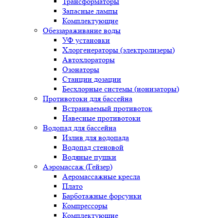
Трансформаторы
Запасные лампы
Комплектующие
Обеззараживание воды
УФ установки
Хлоргенераторы (электролизеры)
Автохлораторы
Озонаторы
Станции дозации
Бесхлорные системы (ионизаторы)
Противотоки для бассейна
Встраиваемый противоток
Навесные противотоки
Водопад для бассейна
Излив для водопада
Водопад стеновой
Водяные пушки
Аэромассаж (Гейзер)
Аеромассажные кресла
Плато
Барботажные форсунки
Компрессоры
Комплектующие