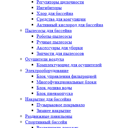
Регуляторы щелочности
Ингибиторы
Хлор для бассейна
Средства для коагуляции
Активный кислород для бассейна
Пылесосы для бассейна
Роботы-пылесосы
Ручные пылесосы
Аксессуары для уборки
Запчасти для пылесосов
Осушители воздуха
Комплектующие для осушителей
Электрооборудование
Блок управления фильтрацией
Многофункциональные блоки
Блок долива воды
Блок пневмопуска
Накрытие для бассейна
Пузырьковое покрывало
Зимнее накрытие
Раздвижные павильоны
Спортивный бассейн
Разделители дорожек