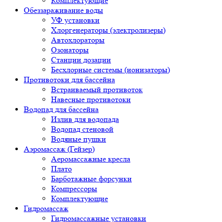
Комплектующие
Обеззараживание воды
УФ установки
Хлоргенераторы (электролизеры)
Автохлораторы
Озонаторы
Станции дозации
Бесхлорные системы (ионизаторы)
Противотоки для бассейна
Встраиваемый противоток
Навесные противотоки
Водопад для бассейна
Излив для водопада
Водопад стеновой
Водяные пушки
Аэромассаж (Гейзер)
Аеромассажные кресла
Плато
Барботажные форсунки
Компрессоры
Комплектующие
Гидромассаж
Гидромассажные установки