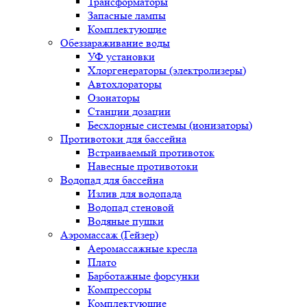
Трансформаторы
Запасные лампы
Комплектующие
Обеззараживание воды
УФ установки
Хлоргенераторы (электролизеры)
Автохлораторы
Озонаторы
Станции дозации
Бесхлорные системы (ионизаторы)
Противотоки для бассейна
Встраиваемый противоток
Навесные противотоки
Водопад для бассейна
Излив для водопада
Водопад стеновой
Водяные пушки
Аэромассаж (Гейзер)
Аеромассажные кресла
Плато
Барботажные форсунки
Компрессоры
Комплектующие