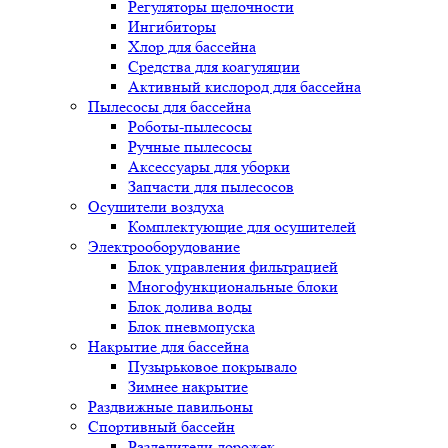
Регуляторы щелочности
Ингибиторы
Хлор для бассейна
Средства для коагуляции
Активный кислород для бассейна
Пылесосы для бассейна
Роботы-пылесосы
Ручные пылесосы
Аксессуары для уборки
Запчасти для пылесосов
Осушители воздуха
Комплектующие для осушителей
Электрооборудование
Блок управления фильтрацией
Многофункциональные блоки
Блок долива воды
Блок пневмопуска
Накрытие для бассейна
Пузырьковое покрывало
Зимнее накрытие
Раздвижные павильоны
Спортивный бассейн
Разделители дорожек