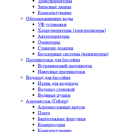
Трансформаторы
Запасные лампы
Комплектующие
Обеззараживание воды
УФ установки
Хлоргенераторы (электролизеры)
Автохлораторы
Озонаторы
Станции дозации
Бесхлорные системы (ионизаторы)
Противотоки для бассейна
Встраиваемый противоток
Навесные противотоки
Водопад для бассейна
Излив для водопада
Водопад стеновой
Водяные пушки
Аэромассаж (Гейзер)
Аеромассажные кресла
Плато
Барботажные форсунки
Компрессоры
Комплектующие