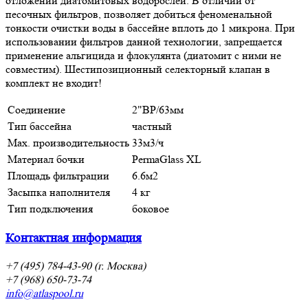
отложений диатомитовых водорослей. В отличии от
песочных фильтров, позволяет добиться феноменальной
тонкости очистки воды в бассейне вплоть до 1 микрона. При
использовании фильтров данной технологии, запрещается
применение альгицида и флокулянта (диатомит с ними не
совместим). Шестипозиционный селекторный клапан в
комплект не входит!
Соединение
2"ВР/63мм
Тип бассейна
частный
Max. производительность
33м3/ч
Материал бочки
PermaGlass XL
Площадь фильтрации
6.6м2
Засыпка наполнителя
4 кг
Тип подключения
боковое
Контактная информация
+7 (495) 784-43-90 (г. Москва)
+7 (968) 650-73-74
info@atlaspool.ru