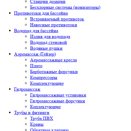
Станции дозации
Бесхлорные системы (ионизаторы)
Противотоки для бассейна
Встраиваемый противоток
Навесные противотоки
Водопад для бассейна
Излив для водопада
Водопад стеновой
Водяные пушки
Аэромассаж (Гейзер)
Аеромассажные кресла
Плато
Барботажные форсунки
Компрессоры
Комплектующие
Гидромассаж
Гидромассажные установки
Гидромассажные форсунки
Коплектующие
Трубы и фитинги
Труба ПВХ
Краны
Обратные клапаны