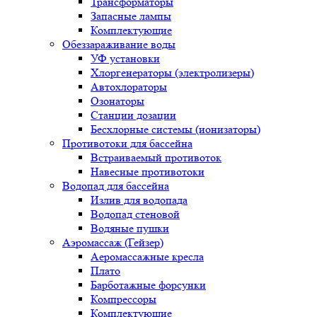
Трансформаторы
Запасные лампы
Комплектующие
Обеззараживание воды
УФ установки
Хлоргенераторы (электролизеры)
Автохлораторы
Озонаторы
Станции дозации
Бесхлорные системы (ионизаторы)
Противотоки для бассейна
Встраиваемый противоток
Навесные противотоки
Водопад для бассейна
Излив для водопада
Водопад стеновой
Водяные пушки
Аэромассаж (Гейзер)
Аеромассажные кресла
Плато
Барботажные форсунки
Компрессоры
Комплектующие