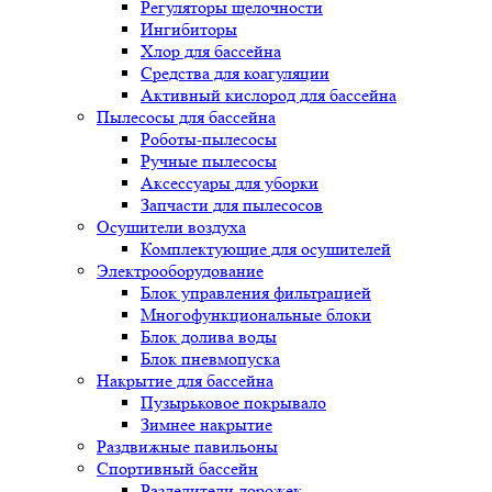
Регуляторы щелочности
Ингибиторы
Хлор для бассейна
Средства для коагуляции
Активный кислород для бассейна
Пылесосы для бассейна
Роботы-пылесосы
Ручные пылесосы
Аксессуары для уборки
Запчасти для пылесосов
Осушители воздуха
Комплектующие для осушителей
Электрооборудование
Блок управления фильтрацией
Многофункциональные блоки
Блок долива воды
Блок пневмопуска
Накрытие для бассейна
Пузырьковое покрывало
Зимнее накрытие
Раздвижные павильоны
Спортивный бассейн
Разделители дорожек