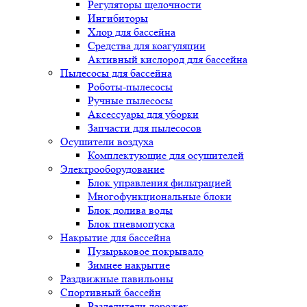
Регуляторы щелочности
Ингибиторы
Хлор для бассейна
Средства для коагуляции
Активный кислород для бассейна
Пылесосы для бассейна
Роботы-пылесосы
Ручные пылесосы
Аксессуары для уборки
Запчасти для пылесосов
Осушители воздуха
Комплектующие для осушителей
Электрооборудование
Блок управления фильтрацией
Многофункциональные блоки
Блок долива воды
Блок пневмопуска
Накрытие для бассейна
Пузырьковое покрывало
Зимнее накрытие
Раздвижные павильоны
Спортивный бассейн
Разделители дорожек