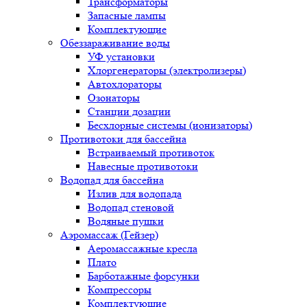
Трансформаторы
Запасные лампы
Комплектующие
Обеззараживание воды
УФ установки
Хлоргенераторы (электролизеры)
Автохлораторы
Озонаторы
Станции дозации
Бесхлорные системы (ионизаторы)
Противотоки для бассейна
Встраиваемый противоток
Навесные противотоки
Водопад для бассейна
Излив для водопада
Водопад стеновой
Водяные пушки
Аэромассаж (Гейзер)
Аеромассажные кресла
Плато
Барботажные форсунки
Компрессоры
Комплектующие