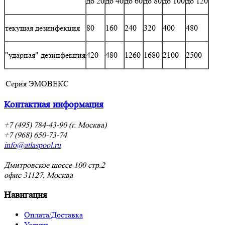
до 20
до 40
до 60
до 80
до 100
до 120
текущая дезинфекция
80
160
240
320
400
480
"ударная" дезинфекция
420
480
1260
1680
2100
2500
Серия
ЭМОВЕКС
Контактная информация
+7 (495) 784-43-90 (г. Москва)
+7 (968) 650-73-74
info@atlaspool.ru
Дмитровское шоссе 100 стр.2
офис 31127, Москва
Навигация
Оплата/Доставка
Услуги