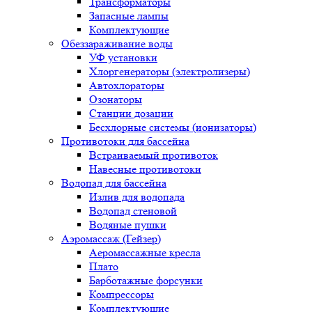
Трансформаторы
Запасные лампы
Комплектующие
Обеззараживание воды
УФ установки
Хлоргенераторы (электролизеры)
Автохлораторы
Озонаторы
Станции дозации
Бесхлорные системы (ионизаторы)
Противотоки для бассейна
Встраиваемый противоток
Навесные противотоки
Водопад для бассейна
Излив для водопада
Водопад стеновой
Водяные пушки
Аэромассаж (Гейзер)
Аеромассажные кресла
Плато
Барботажные форсунки
Компрессоры
Комплектующие