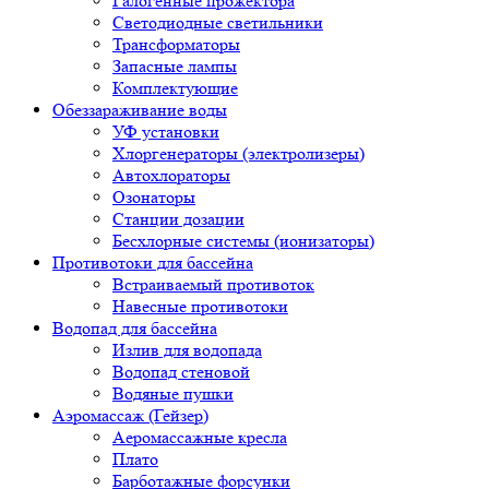
Галогенные прожектора
Светодиодные светильники
Трансформаторы
Запасные лампы
Комплектующие
Обеззараживание воды
УФ установки
Хлоргенераторы (электролизеры)
Автохлораторы
Озонаторы
Станции дозации
Бесхлорные системы (ионизаторы)
Противотоки для бассейна
Встраиваемый противоток
Навесные противотоки
Водопад для бассейна
Излив для водопада
Водопад стеновой
Водяные пушки
Аэромассаж (Гейзер)
Аеромассажные кресла
Плато
Барботажные форсунки