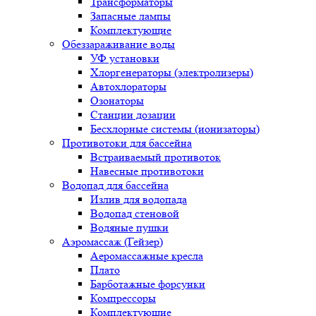
Трансформаторы
Запасные лампы
Комплектующие
Обеззараживание воды
УФ установки
Хлоргенераторы (электролизеры)
Автохлораторы
Озонаторы
Станции дозации
Бесхлорные системы (ионизаторы)
Противотоки для бассейна
Встраиваемый противоток
Навесные противотоки
Водопад для бассейна
Излив для водопада
Водопад стеновой
Водяные пушки
Аэромассаж (Гейзер)
Аеромассажные кресла
Плато
Барботажные форсунки
Компрессоры
Комплектующие