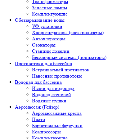
Трансформаторы
Запасные лампы
Комплектующие
Обеззараживание воды
УФ установки
Хлоргенераторы (электролизеры)
Автохлораторы
Озонаторы
Станции дозации
Бесхлорные системы (ионизаторы)
Противотоки для бассейна
Встраиваемый противоток
Навесные противотоки
Водопад для бассейна
Излив для водопада
Водопад стеновой
Водяные пушки
Аэромассаж (Гейзер)
Аеромассажные кресла
Плато
Барботажные форсунки
Компрессоры
Комплектующие