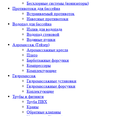
Бесхлорные системы (ионизаторы)
Противотоки для бассейна
Встраиваемый противоток
Навесные противотоки
Водопад для бассейна
Излив для водопада
Водопад стеновой
Водяные пушки
Аэромассаж (Гейзер)
Аеромассажные кресла
Плато
Барботажные форсунки
Компрессоры
Комплектующие
Гидромассаж
Гидромассажные установки
Гидромассажные форсунки
Коплектующие
Трубы и фитинги
Труба ПВХ
Краны
Обратные клапаны