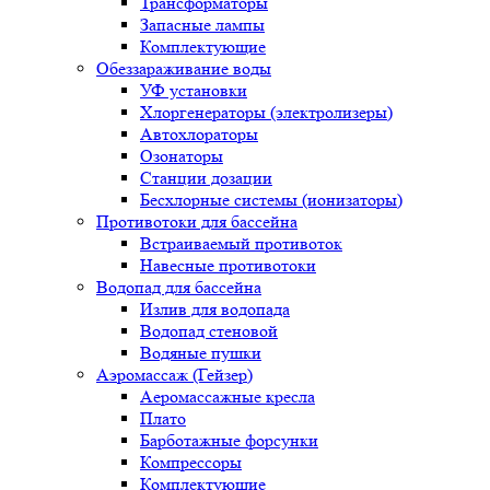
Трансформаторы
Запасные лампы
Комплектующие
Обеззараживание воды
УФ установки
Хлоргенераторы (электролизеры)
Автохлораторы
Озонаторы
Станции дозации
Бесхлорные системы (ионизаторы)
Противотоки для бассейна
Встраиваемый противоток
Навесные противотоки
Водопад для бассейна
Излив для водопада
Водопад стеновой
Водяные пушки
Аэромассаж (Гейзер)
Аеромассажные кресла
Плато
Барботажные форсунки
Компрессоры
Комплектующие