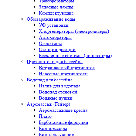
Трансформаторы
Запасные лампы
Комплектующие
Обеззараживание воды
УФ установки
Хлоргенераторы (электролизеры)
Автохлораторы
Озонаторы
Станции дозации
Бесхлорные системы (ионизаторы)
Противотоки для бассейна
Встраиваемый противоток
Навесные противотоки
Водопад для бассейна
Излив для водопада
Водопад стеновой
Водяные пушки
Аэромассаж (Гейзер)
Аеромассажные кресла
Плато
Барботажные форсунки
Компрессоры
Комплектующие