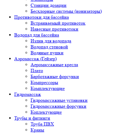
Станции дозации
Бесхлорные системы (ионизаторы)
Противотоки для бассейна
Встраиваемый противоток
Навесные противотоки
Водопад для бассейна
Излив для водопада
Водопад стеновой
Водяные пушки
Аэромассаж (Гейзер)
Аеромассажные кресла
Плато
Барботажные форсунки
Компрессоры
Комплектующие
Гидромассаж
Гидромассажные установки
Гидромассажные форсунки
Коплектующие
Трубы и фитинги
Труба ПВХ
Краны