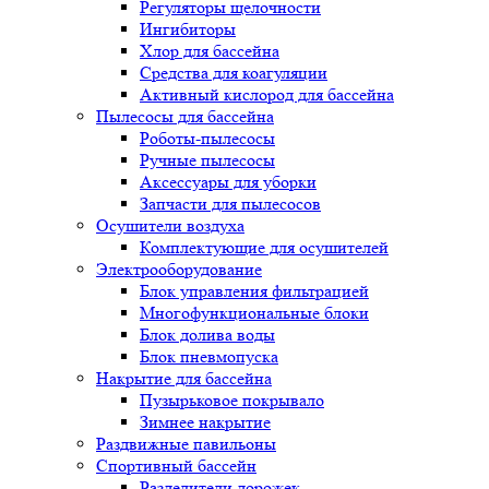
Регуляторы щелочности
Ингибиторы
Хлор для бассейна
Средства для коагуляции
Активный кислород для бассейна
Пылесосы для бассейна
Роботы-пылесосы
Ручные пылесосы
Аксессуары для уборки
Запчасти для пылесосов
Осушители воздуха
Комплектующие для осушителей
Электрооборудование
Блок управления фильтрацией
Многофункциональные блоки
Блок долива воды
Блок пневмопуска
Накрытие для бассейна
Пузырьковое покрывало
Зимнее накрытие
Раздвижные павильоны
Спортивный бассейн
Разделители дорожек