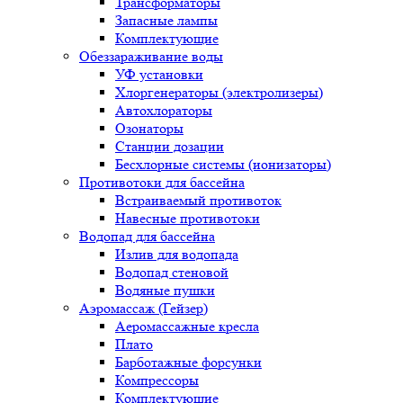
Трансформаторы
Запасные лампы
Комплектующие
Обеззараживание воды
УФ установки
Хлоргенераторы (электролизеры)
Автохлораторы
Озонаторы
Станции дозации
Бесхлорные системы (ионизаторы)
Противотоки для бассейна
Встраиваемый противоток
Навесные противотоки
Водопад для бассейна
Излив для водопада
Водопад стеновой
Водяные пушки
Аэромассаж (Гейзер)
Аеромассажные кресла
Плато
Барботажные форсунки
Компрессоры
Комплектующие