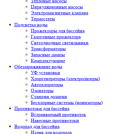
Тепловые насосы
Циркуляционные насосы
Электромагнитные клапана
Термостаты
Подсветка воды
Прожекторы для бассейна
Галогенные прожектора
Светодиодные светильники
Трансформаторы
Запасные лампы
Комплектующие
Обеззараживание воды
УФ установки
Хлоргенераторы (электролизеры)
Автохлораторы
Озонаторы
Станции дозации
Бесхлорные системы (ионизаторы)
Противотоки для бассейна
Встраиваемый противоток
Навесные противотоки
Водопад для бассейна
Излив для водопада