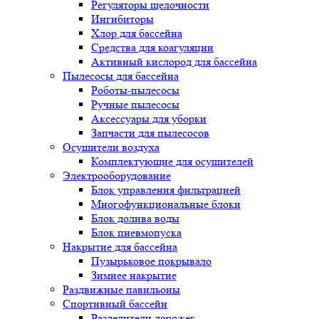
Регуляторы щелочности
Ингибиторы
Хлор для бассейна
Средства для коагуляции
Активный кислород для бассейна
Пылесосы для бассейна
Роботы-пылесосы
Ручные пылесосы
Аксессуары для уборки
Запчасти для пылесосов
Осушители воздуха
Комплектующие для осушителей
Электрооборудование
Блок управления фильтрацией
Многофункциональные блоки
Блок долива воды
Блок пневмопуска
Накрытие для бассейна
Пузырьковое покрывало
Зимнее накрытие
Раздвижные павильоны
Спортивный бассейн
Разделители дорожек