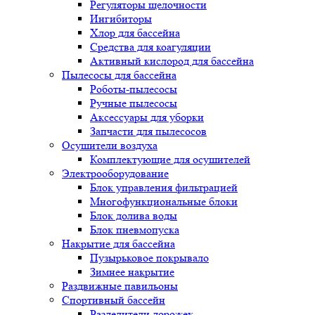
Регуляторы щелочности
Ингибиторы
Хлор для бассейна
Средства для коагуляции
Активный кислород для бассейна
Пылесосы для бассейна
Роботы-пылесосы
Ручные пылесосы
Аксессуары для уборки
Запчасти для пылесосов
Осушители воздуха
Комплектующие для осушителей
Электрооборудование
Блок управления фильтрацией
Многофункциональные блоки
Блок долива воды
Блок пневмопуска
Накрытие для бассейна
Пузырьковое покрывало
Зимнее накрытие
Раздвижные павильоны
Спортивный бассейн
Разделители дорожек