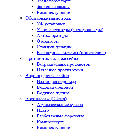
Трансформаторы
Запасные лампы
Комплектующие
Обеззараживание воды
УФ установки
Хлоргенераторы (электролизеры)
Автохлораторы
Озонаторы
Станции дозации
Бесхлорные системы (ионизаторы)
Противотоки для бассейна
Встраиваемый противоток
Навесные противотоки
Водопад для бассейна
Излив для водопада
Водопад стеновой
Водяные пушки
Аэромассаж (Гейзер)
Аеромассажные кресла
Плато
Барботажные форсунки
Компрессоры
Комплектующие