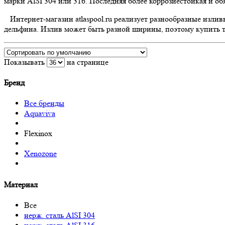
марки AlSI 304 или 316. Последняя более коррозиестойкая и об
Интернет-магазин atlaspool.ru реализует разнообразные изл
дельфина. Излив может быть разной ширины, поэтому купить т
Показывать
на странице
Бренд
Все бренды
Aquaviva
Flexinox
Xenozone
Материал
Все
нерж. cталь AlSI 304