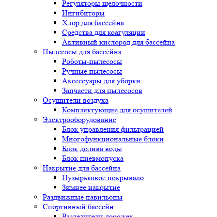
Регуляторы щелочности
Ингибиторы
Хлор для бассейна
Средства для коагуляции
Активный кислород для бассейна
Пылесосы для бассейна
Роботы-пылесосы
Ручные пылесосы
Аксессуары для уборки
Запчасти для пылесосов
Осушители воздуха
Комплектующие для осушителей
Электрооборудование
Блок управления фильтрацией
Многофункциональные блоки
Блок долива воды
Блок пневмопуска
Накрытие для бассейна
Пузырьковое покрывало
Зимнее накрытие
Раздвижные павильоны
Спортивный бассейн
Разделители дорожек