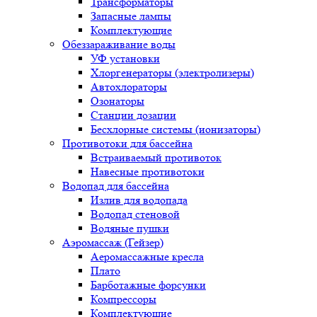
Трансформаторы
Запасные лампы
Комплектующие
Обеззараживание воды
УФ установки
Хлоргенераторы (электролизеры)
Автохлораторы
Озонаторы
Станции дозации
Бесхлорные системы (ионизаторы)
Противотоки для бассейна
Встраиваемый противоток
Навесные противотоки
Водопад для бассейна
Излив для водопада
Водопад стеновой
Водяные пушки
Аэромассаж (Гейзер)
Аеромассажные кресла
Плато
Барботажные форсунки
Компрессоры
Комплектующие