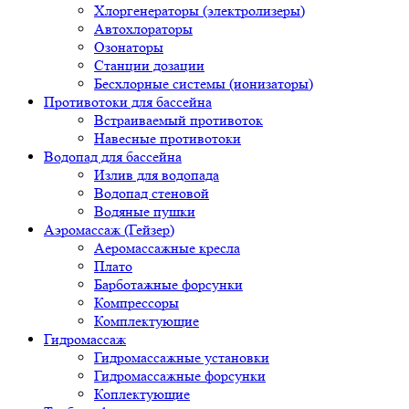
Хлоргенераторы (электролизеры)
Автохлораторы
Озонаторы
Станции дозации
Бесхлорные системы (ионизаторы)
Противотоки для бассейна
Встраиваемый противоток
Навесные противотоки
Водопад для бассейна
Излив для водопада
Водопад стеновой
Водяные пушки
Аэромассаж (Гейзер)
Аеромассажные кресла
Плато
Барботажные форсунки
Компрессоры
Комплектующие
Гидромассаж
Гидромассажные установки
Гидромассажные форсунки
Коплектующие