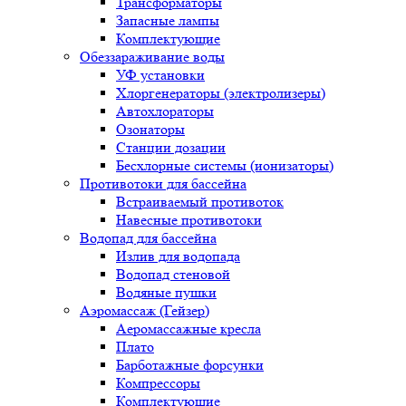
Трансформаторы
Запасные лампы
Комплектующие
Обеззараживание воды
УФ установки
Хлоргенераторы (электролизеры)
Автохлораторы
Озонаторы
Станции дозации
Бесхлорные системы (ионизаторы)
Противотоки для бассейна
Встраиваемый противоток
Навесные противотоки
Водопад для бассейна
Излив для водопада
Водопад стеновой
Водяные пушки
Аэромассаж (Гейзер)
Аеромассажные кресла
Плато
Барботажные форсунки
Компрессоры
Комплектующие