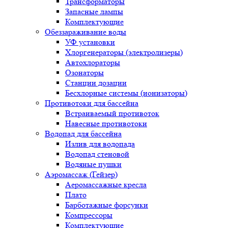
Трансформаторы
Запасные лампы
Комплектующие
Обеззараживание воды
УФ установки
Хлоргенераторы (электролизеры)
Автохлораторы
Озонаторы
Станции дозации
Бесхлорные системы (ионизаторы)
Противотоки для бассейна
Встраиваемый противоток
Навесные противотоки
Водопад для бассейна
Излив для водопада
Водопад стеновой
Водяные пушки
Аэромассаж (Гейзер)
Аеромассажные кресла
Плато
Барботажные форсунки
Компрессоры
Комплектующие